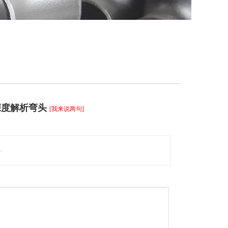
深度解析弯头
[我来说两句]
。